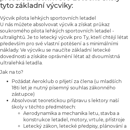
tyto základní výcviky:
Výcvik pilota lehkých sportovních letadel
U nás můžete absolvovat výcvik a získat průkaz
soukromého pilota lehkých sportovních letadel -
ultralightů. Je to letecký výcvik pro Ty, kteří chtějí létat
především pro své vlastní potěšení a s minimálními
náklady. Ve výcviku se naučíte základní letecké
dovednosti a získáte oprávnění létat až dvoumístná
ultralehká letadla.
Jak na to?
Požádat Aeroklub o přijetí za člena (u mladších
18ti let je nutný písemný souhlas zákonného
zástupce)
Absolvovat teoretickou přípravu s lektory naší
školy v těchto předmětech:
Aerodynamika a mechanika letu, stavba a
konstrukce letadel, motory, vrtule, přístroje
Letecký zákon, letecké předpisy, plánování a