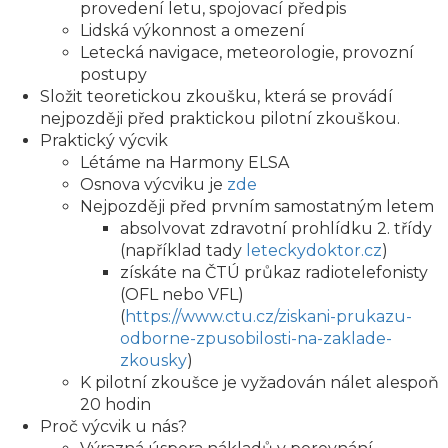
provedení letu, spojovací předpis
Lidská výkonnost a omezení
Letecká navigace, meteorologie, provozní
postupy
Složit teoretickou zkoušku, která se provádí
nejpozději před praktickou pilotní zkouškou.
Praktický výcvik
Létáme na Harmony ELSA
Osnova výcviku je
zde
Nejpozději před prvním samostatným letem
absolvovat zdravotní prohlídku 2. třídy
(například tady
leteckydoktor.cz
)
získáte na ČTÚ průkaz radiotelefonisty
(OFL nebo VFL)
(
https://www.ctu.cz/ziskani-prukazu-
odborne-zpusobilosti-na-zaklade-
zkousky
)
K pilotní zkoušce je vyžadován nálet alespoň
20 hodin
Proč výcvik u nás?