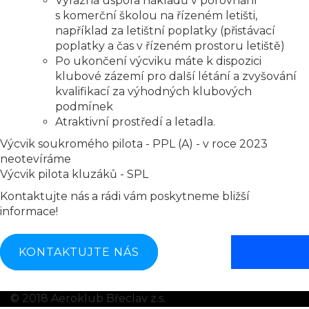
Výrazná úspora nákladů v porovnání
s komerční školou na řízeném letišti,
například za letištní poplatky (přistávací
poplatky a čas v řízeném prostoru letiště)
Po ukončení výcviku máte k dispozici
klubové zázemí pro další létání a zvyšování
kvalifikací za výhodných klubových
podmínek
Atraktivní prostředí a letadla.
Výcvik soukromého pilota - PPL (A) - v roce 2023
neotevíráme
Výcvik pilota kluzáků - SPL
Kontaktujte nás a rádi vám poskytneme bližší
informace!
KONTAKTUJTE NÁS
© 2018 Aeroklub Břeclav z.s.