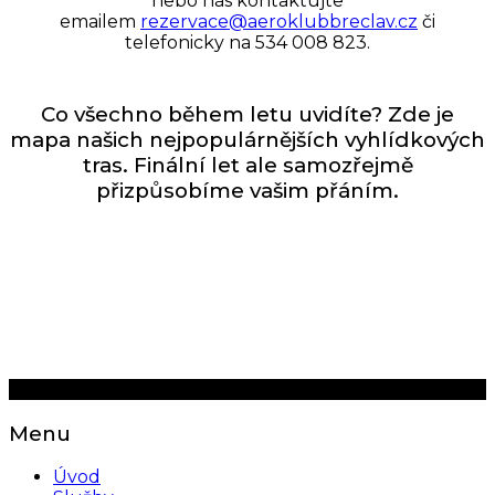
nebo nás kontaktujte
emailem
rezervace@aeroklubbreclav.cz
či
telefonicky na
534 008 823
.
Co všechno během letu uvidíte? Zde je
mapa našich nejpopulárnějších vyhlídkových
tras. Finální let ale samozřejmě
přizpůsobíme vašim přáním.
© 2018 Aeroklub Břeclav z.s.
Menu
Úvod