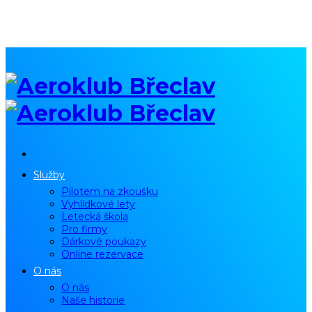
Služby
Pilotem na zkoušku
Vyhlídkové lety
Letecká škola
Pro firmy
Dárkové poukazy
Online rezervace
O nás
O nás
Naše historie