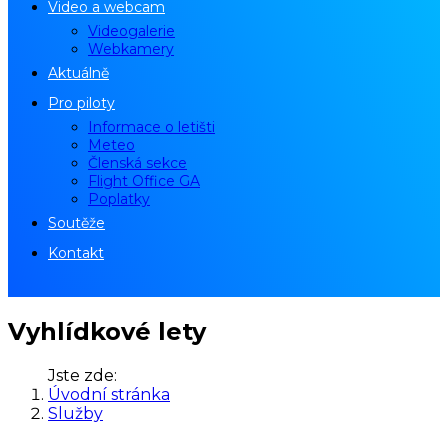
Video a webcam
Videogalerie
Webkamery
Aktuálně
Pro piloty
Informace o letišti
Meteo
Členská sekce
Flight Office GA
Poplatky
Soutěže
Kontakt
Vyhlídkové lety
Jste zde:
Úvodní stránka
Služby