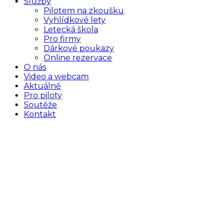
Služby
Pilotem na zkoušku
Vyhlídkové lety
Letecká škola
Pro firmy
Dárkové poukazy
Online rezervace
O nás
Video a webcam
Aktuálně
Pro piloty
Soutěže
Kontakt