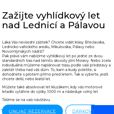
Zažijte vyhlídkový let
nad Lednicí a Pálavou
Láká Vás nevšední zážitek? Chcete vidět krásy Břeclavska,
Lednicko-valtického areálu, Mikulovska, Pálavy nebo
Novomlýnských nádrží?
Pak právě vám nabízíme vyhlídkový let po jedné ze dvou
standardních tras nad těmito skvosty jižní Moravy. Nebo zcela
individuálně můžeme naplánovat trasu podle vaší představy a
zaletět třeba nad váš dům. To, kam a kudy poletíte, si
dohodnete s pilotem přímo před letem. Tak si vyberte, jestli
chcete delší, nebo kratší let.
Můžete také absolvovat let kluzákem, kdy vás motorové
letadlo vytáhne do výšky 1000 m a následuje volný let.
Těšíme se na vaši návštěvu.
ONLINE REZERVACE
DÁRKOVÝ