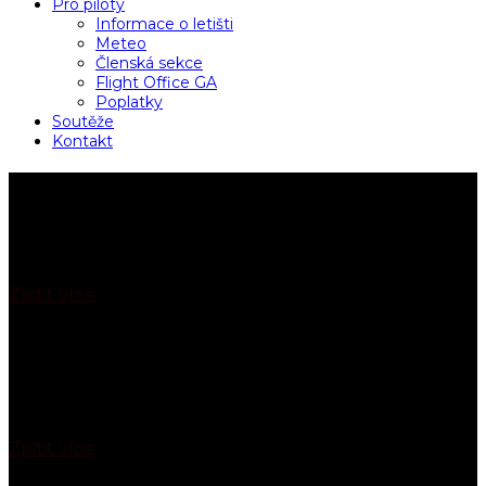
Pro piloty
Informace o letišti
Meteo
Členská sekce
Flight Office GA
Poplatky
Soutěže
Kontakt
Vyhlídkové lety
Vzlétněte s námi do oblak! Nabízíme vyhlídkové lety
pro každého.
Zjistit více
Pilotem na zkoušku
Vezměte knipl do rukou a vyzkoušejte si řízení
letadla pod dozorem profesionálního pilota.
Zjistit více