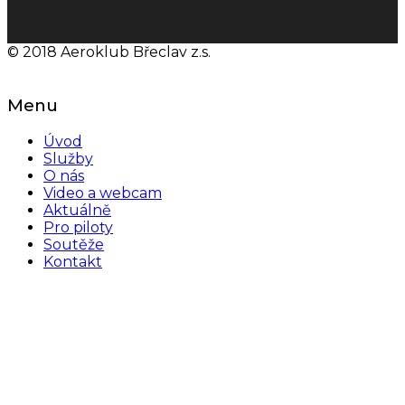
© 2018 Aeroklub Břeclav z.s.
Menu
Úvod
Služby
O nás
Video a webcam
Aktuálně
Pro piloty
Soutěže
Kontakt