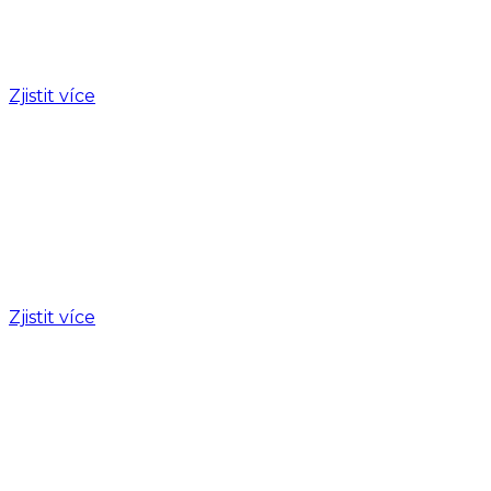
Letecká škola
Chcete se stát opravdovým pilotem? Začněte s námi.
Zjistit více
Pro firmy
Pro firmy
Chcete uspořádat firemní či společenskou akci?
Potřebujete si pronajmout letadlo? Nabízíme širokou
škálu služeb pro firmy.
Zjistit více