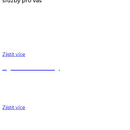
služby pro vás
Pilotem na zkoušku
Pilotem na zkoušku
Vezměte knipl do rukou a vyzkoušejte si řízení
letadla pod dozorem profesionálního pilota.
Zjistit více
Vyhlídkové lety
Vyhlídkové lety
Vzlétněte s námi do oblak! Nabízíme vyhlídkové lety
pro každého.
Zjistit více
Letecká škola