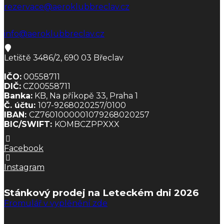
rezervace@aeroklubbreclav.cz
info@aeroklubbreclav.cz
Letiště 3486/2, 690 03 Břeclav
IČO:
00558711
DIČ:
CZ00558711
Banka:
KB, Na příkopě 33, Praha 1
Č. účtu:
107-9268020257/0100
IBAN:
CZ7601000001079268020257
BIC/SWIFT:
KOMBCZPPXXX
Facebook
Instagram
Stánkový prodej na Leteckém dni 2026
Fromulář v vyplěnění zde