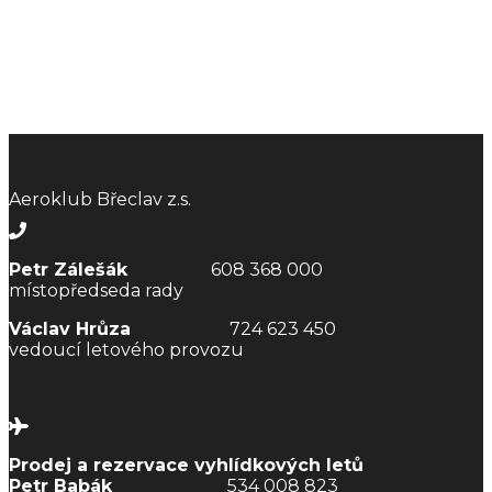
Aeroklub Břeclav z.s.
Petr Zálešák
608 368 000
místopředseda rady
Václav Hrůza
724 623 450
vedoucí letového provozu
Prodej a rezervace vyhlídkových letů
Petr Babák
534 008 823