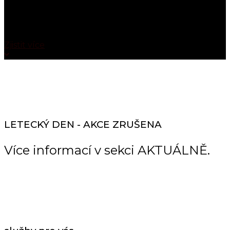
Letecká škola
Chcete se stát opravdovým pilotem? Začněte s námi.
Zjistit více
LETECKÝ DEN - AKCE ZRUŠENA
Více informací v sekci AKTUÁLNĚ.