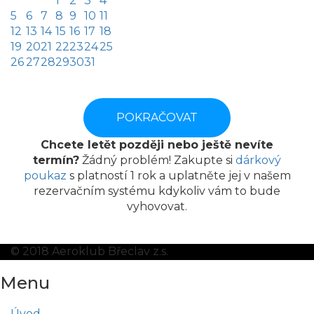
1
2
3
4
5
6
7
8
9
10
11
12
13
14
15
16
17
18
19
20
21
22
23
24
25
26
27
28
29
30
31
POKRAČOVAT
Chcete letět později nebo ještě nevíte
termín?
Žádný problém! Zakupte si
dárkový
poukaz
s platností 1 rok a uplatněte jej v našem
rezervačním systému kdykoliv vám to bude
vyhovovat.
© 2018 Aeroklub Břeclav z.s.
Menu
Úvod