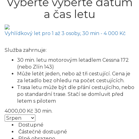
Vyberte vyberte datum
a čas letu
Vyhlídkový let pro 1 až 3 osoby, 30 min - 4 000 Kč
Služba zahrnuje:
30 min. letu motorovým letadlem Cessna 172
(nebo Zlín 143)
Může letět jeden, nebo až tři cestující. Cena je
za letadlo bez ohledu na počet cestujících.
Trasa letu může být dle přání cestujícího, nebo
po standardní trase. Stačí se domluvit před
letem s pilotem
4000,00 Kč
30 min.
Dostupné
Částečně dostupné
Plně obsazeno