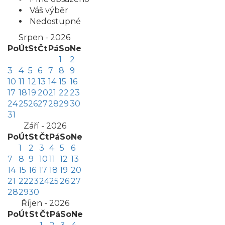
Váš výběr
Nedostupné
Srpen - 2026
Po
Út
St
Čt
Pá
So
Ne
1
2
3
4
5
6
7
8
9
10
11
12
13
14
15
16
17
18
19
20
21
22
23
24
25
26
27
28
29
30
31
Září - 2026
Po
Út
St
Čt
Pá
So
Ne
1
2
3
4
5
6
7
8
9
10
11
12
13
14
15
16
17
18
19
20
21
22
23
24
25
26
27
28
29
30
Říjen - 2026
Po
Út
St
Čt
Pá
So
Ne